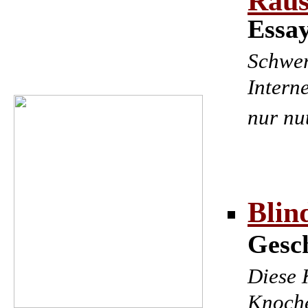
Essay
Schwer
Intern
nur nu
Blin
Gesc
Diese 
Knoche