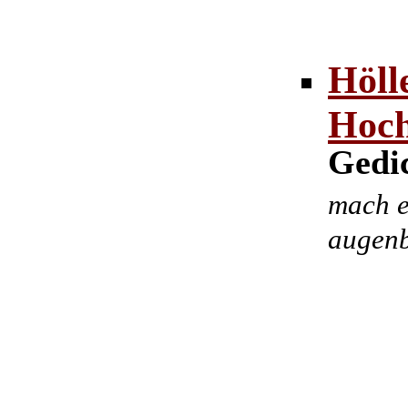
Höll
Hoch
Gedic
mach e
augenb