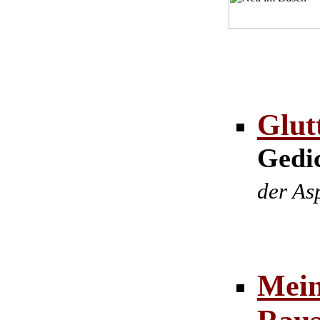
Glut
Gedic
der As
Mein
Raus