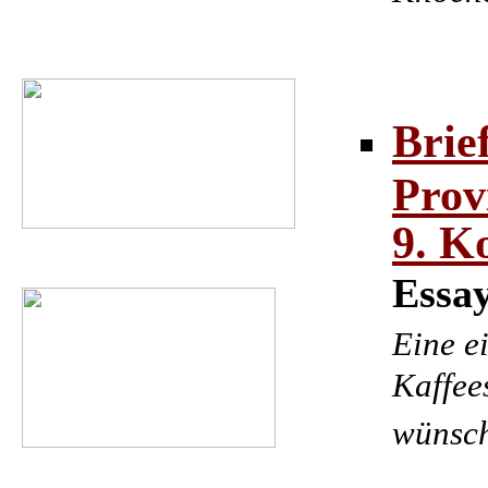
Brie
Prov
9. K
Essay
Eine e
Kaffee
wünsc